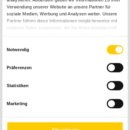
Sie den Sonnenschutz nicht außer Acht lassen!
Verwendung unserer Website an unsere Partner für
Wie sie Ihren
Neubau mit einer
soziale Medien, Werbung und Analysen weiter. Unsere
Verschattungslösung aufwerten
, erfahren Sie
Partner führen diese Informationen möglicherweise mit
weiteren Daten zusammen, die Sie ihnen bereitgestellt
hier!
haben oder die sie im Rahmen Ihrer Nutzung der Dienste
mehr erfahren
gesammelt haben.
E
Notwendig
i
n
w
Präferenzen
i
l
l
Statistiken
i
g
Marketing
u
n
g
s
Alle zulassen