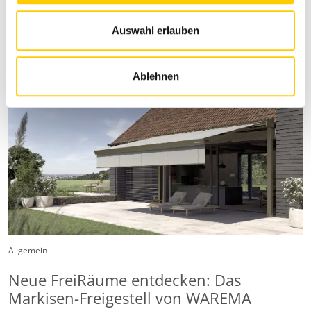
u
Mehr lesen
s
Auswahl erlauben
w
a
Ablehnen
h
l
Allgemein
Neue FreiRäume entdecken: Das
Markisen-Freigestell von WAREMA