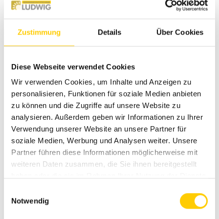
Zustimmung
Details
Über Cookies
Diese Webseite verwendet Cookies
Wir verwenden Cookies, um Inhalte und Anzeigen zu
personalisieren, Funktionen für soziale Medien anbieten
Jalousien
zu können und die Zugriffe auf unsere Website zu
analysieren. Außerdem geben wir Informationen zu Ihrer
Verwendung unserer Website an unsere Partner für
soziale Medien, Werbung und Analysen weiter. Unsere
Partner führen diese Informationen möglicherweise mit
weiteren Daten zusammen, die Sie ihnen bereitgestellt
haben oder die sie im Rahmen Ihrer Nutzung der Dienste
gesammelt haben.
E
Notwendig
i
n