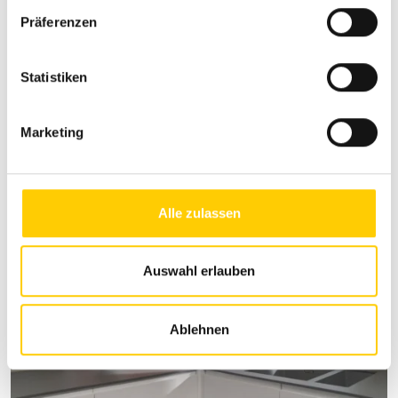
w
Präferenzen
i
l
l
Statistiken
i
Plissees
g
Marketing
u
n
g
s
Alle zulassen
a
u
s
Auswahl erlauben
w
a
Ablehnen
h
l