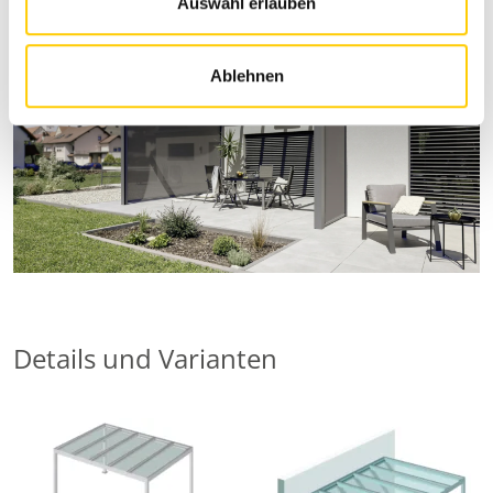
s
Auswahl erlauben
w
a
Ablehnen
h
l
Details und Varianten