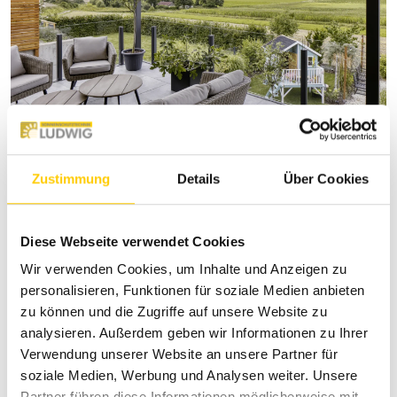
Pergola-Markisen bieten zuverlässigen
Zustimmung
Details
Über Cookies
Sonnenschutz und schaffen eine
entspannte Outdoor-Atmosphäre zum
Diese Webseite verwendet Cookies
Genießen.
Wir verwenden Cookies, um Inhalte und Anzeigen zu
personalisieren, Funktionen für soziale Medien anbieten
zu können und die Zugriffe auf unsere Website zu
analysieren. Außerdem geben wir Informationen zu Ihrer
Verwendung unserer Website an unsere Partner für
soziale Medien, Werbung und Analysen weiter. Unsere
Partner führen diese Informationen möglicherweise mit