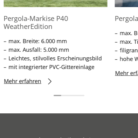
Pergola-Markise P40
Pergol
WeatherEdition
max. B
max. Breite: 6.000 mm
max. T
max. Ausfall: 5.000 mm
filigra
Leichtes, stilvolles Erscheinungsbild
hohe W
mit integrierter PVC-Gittereinlage
Mehr erf
Mehr erfahren