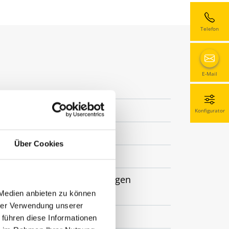
Telefon
E-Mail
Konfigurator
Über Cookies
xiert, weitere RAL Farben gegen
 Medien anbieten zu können
hrer Verwendung unserer
 führen diese Informationen