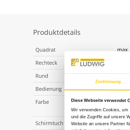
Produktdetails
Quadrat
max.
Rechteck
max.
Rund
max.
Zustimmung
Bedienung
Kurb
Diese Webseite verwendet 
Farbe
RAL 7
Aufpr
Wir verwenden Cookies, um I
und die Zugriffe auf unsere 
Schirmtuch
über 
Website an unsere Partner fü