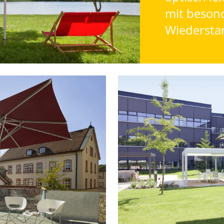
mit beson
Wiederstan