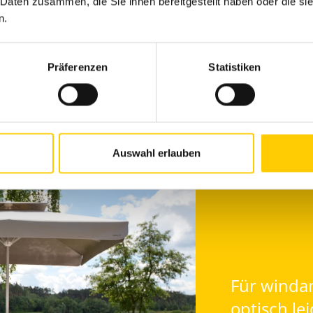
 Daten zusammen, die Sie ihnen bereitgestellt haben oder die s
n.
Präferenzen
Statistiken
Auswahl erlauben
Für windan
optisch le