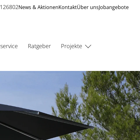
7126802
News & Aktionen
Kontakt
Über uns
Jobangebote
service
Ratgeber
Projekte