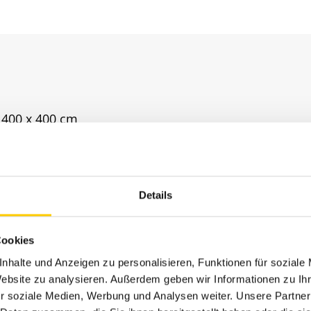
 400 x 400 cm
 350 x 450 cm
 ø 500 cm
Details
el
Cookies
016 anthrazitgrau, RAL 9016 verkehrsweiß, silber elo
eis
nhalte und Anzeigen zu personalisieren, Funktionen für soziale
Website zu analysieren. Außerdem geben wir Informationen zu I
120 Dessins aus 100% robuster Acryl-Faser
r soziale Medien, Werbung und Analysen weiter. Unsere Partner