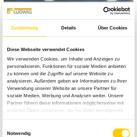
Pergola-Markisen: Ästhetik trifft
Zustimmung
Details
Über Cookies
Funktionalität im Außenbereich
Diese Webseite verwendet Cookies
Pergola-Markisen
stellen in der heutigen
Wir verwenden Cookies, um Inhalte und Anzeigen zu
Architektur- und Designlandschaft eine immer
personalisieren, Funktionen für soziale Medien anbieten
beliebtere Wahl dar. Durch ihre einzigartige
zu können und die Zugriffe auf unsere Website zu
Kombination aus Ästhetik und Funktionalität
analysieren. Außerdem geben wir Informationen zu Ihrer
Verwendung unserer Website an unsere Partner für
bieten sie nicht nur zuverlässigen Schutz vor
soziale Medien, Werbung und Analysen weiter. Unsere
Sonne und leichten Regenschauern, sondern
Partner führen diese Informationen möglicherweise mit
fügen sich auch nahtlos in moderne Outdoor-
weiteren Daten zusammen, die Sie ihnen bereitgestellt
Konzepte ein.
Besonders in windanfälligen
haben oder die sie im Rahmen Ihrer Nutzung der Dienste
Gegenden beweisen sie ihre Stärke
, denn dank
gesammelt haben.
E
ihrer
robusten Konstruktion
und
seitlichen
Notwendig
i