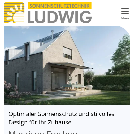
Direkt zur Top-Navigation
Direkt zur Hauptnavigation
Zum Inhalt springen
Direkt zum Footer
Hauptnavigation
Menü
Optimaler Sonnenschutz und stilvolles
Design für Ihr Zuhause
Markisen Frechen